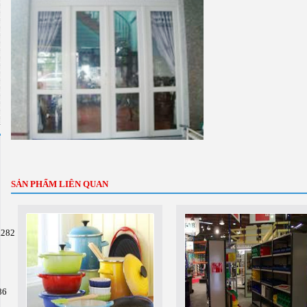
SẢN PHẨM LIÊN QUAN
.282
86