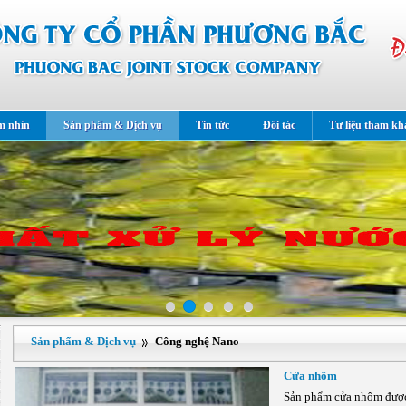
m nhìn
Sản phẩm & Dịch vụ
Tin tức
Đối tác
Tư liệu tham kh
Sản phẩm & Dịch vụ
Công nghệ Nano
Cửa nhôm
Sản phẩm cửa nhôm đượ