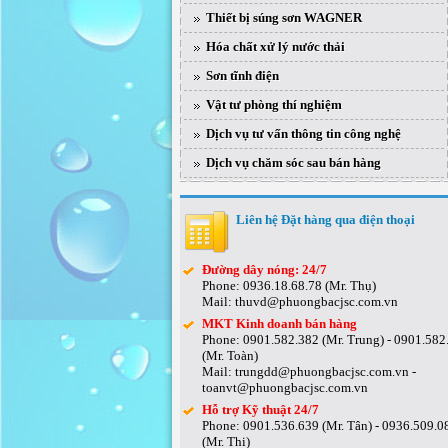
Thiết bị súng sơn WAGNER
Hóa chất xử lý nước thải
Sơn tĩnh điện
Vật tư phòng thí nghiệm
Dịch vụ tư vấn thông tin công nghệ
Dịch vụ chăm sóc sau bán hàng
Liên hệ Đặt hàng qua điện thoại
Đường dây nóng: 24/7
Phone: 0936.18.68.78 (Mr. Thụ)
Mail: thuvd@phuongbacjsc.com.vn
MKT Kinh doanh bán hàng
Phone: 0901.582.382 (Mr. Trung) - 0901.582
(Mr. Toàn)
Mail: trungdd@phuongbacjsc.com.vn -
toanvt@phuongbacjsc.com.vn
Hỗ trợ Kỹ thuật 24/7
Phone: 0901.536.639 (Mr. Tân) - 0936.509.0
(Mr. Thi)