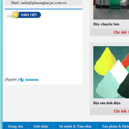
Mail: tanln@phuongbacjsc.com.vn
Dây chuyền Sơn
Chi tiết
(Nguồn:)
Bột sơn tĩnh điện
Chi tiết
Trang chủ
Giới thiệu
Sứ mệnh & Tầm nhìn
Sản phẩm & Dịch