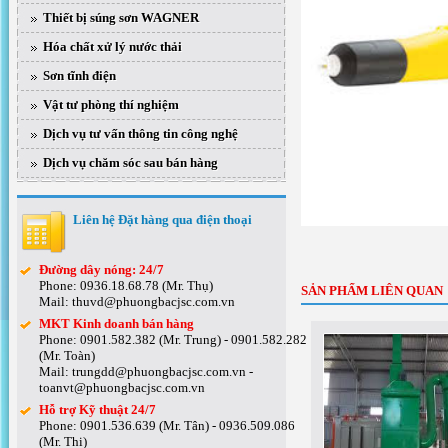
Thiết bị súng sơn WAGNER
Hóa chất xử lý nước thải
Sơn tĩnh điện
Vật tư phòng thí nghiệm
Dịch vụ tư vấn thông tin công nghệ
Dịch vụ chăm sóc sau bán hàng
Liên hệ Đặt hàng qua điện thoại
Đường dây nóng: 24/7
Phone: 0936.18.68.78 (Mr. Thụ)
SẢN PHẨM LIÊN QUAN
Mail: thuvd@phuongbacjsc.com.vn
MKT Kinh doanh bán hàng
Phone: 0901.582.382 (Mr. Trung) - 0901.582.282
(Mr. Toàn)
Mail: trungdd@phuongbacjsc.com.vn -
toanvt@phuongbacjsc.com.vn
Hỗ trợ Kỹ thuật 24/7
Phone: 0901.536.639 (Mr. Tân) - 0936.509.086
(Mr. Thi)